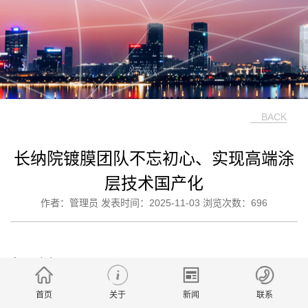
BACK
长纳院镀膜团队不忘初心、实现高端涂
层技术国产化
作者：管理员 发表时间：2025-11-03 浏览次数：696
中国日报报导
https://ex.chinadaily.com.cn/exchange/partners/82/rss/channel/c
首页
关于
新闻
联系
0.068816s